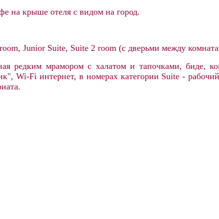
е на крыше отеля с видом на город.
 room, Junior Suite, Suite 2 room (с дверьми между комнат
ная редким мрамором с халатом и тапочками, биде, к
к", Wi-Fi интернет, в номерах категории Suite - рабоч
иата.