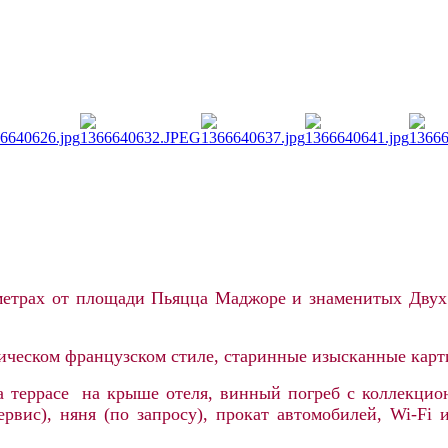
 метрах от площади Пьяцца Маджоре и знаменитых Дву
сическом французском стиле, старинные изысканные карт
а террасе на крыше отеля, винный погреб с коллекцион
сервис), няня (по запросу), прокат автомобилей, Wi-F