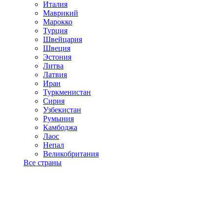
Италия
Маврикий
Марокко
Турция
Швейцария
Швеция
Эстония
Литва
Латвия
Иран
Туркменистан
Сирия
Узбекистан
Румыния
Камбоджа
Лаос
Непал
Великобритания
Все страны