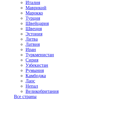
Италия
Маврикий
Марокко
Турция
Швейцария
Швеция
Эстония
Литва
Латвия
Иран
Туркменистан
Сирия
Узбекистан
Румыния
Камбоджа
Лаос
Непал
Великобритания
Все страны