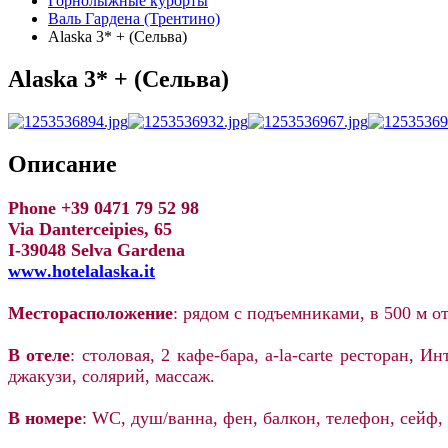
Горнолыжные курорты
Валь Гардена (Трентино)
Alaska 3* + (Сельва)
Alaska 3* + (Сельва)
Описание
Phone +39 0471 7
9
52
98
Via
Danterceipies
, 65
I-39048 Selva
Gardena
www
.
hotelalaska
.
it
Месторасположение
: рядом с подъемниками, в
500 м
от
В отеле
: столовая, 2 кафе-бара,
a
-
la
-
carte
ресторан, Инт
джакузи, солярий, массаж.
В номере
:
WC
, душ/ванна, фен, балкон, телефон, сейф,