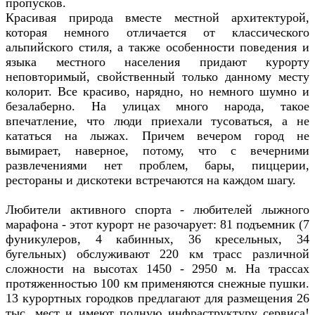
пропусков.
Красивая природа вместе местной архитектурой,
которая немного отличается от классического
альпийского стиля, а также особенности поведения и
языка местного населения придают курорту
неповторимый, свойственный только данному месту
колорит. Все красиво, нарядно, но немного шумно и
безалаберно. На улицах много народа, такое
впечатление, что люди приехали тусоваться, а не
кататься на лыжах. Причем вечером город не
вымирает, наверное, потому, что с вечерними
развлечениями нет проблем, бары, пиццерии,
рестораны и дискотеки встречаются на каждом шагу.
Любители активного спорта - любителей лыжного
марафона - этот курорт не разочарует: 81 подъемник (7
фуникулеров, 4 кабинных, 36 кресельных, 34
бугельных) обслуживают
220 км трасс различной
сложности на высотах 1450 - 2950 м. На трассах
протяженностью 100 км применяются снежные пушки.
13 курортных городков предлагают для размещения 26
тыс. мест и имеют полную инфраструктуру сервиса!