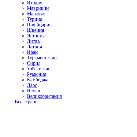
Италия
Маврикий
Марокко
Турция
Швейцария
Швеция
Эстония
Литва
Латвия
Иран
Туркменистан
Сирия
Узбекистан
Румыния
Камбоджа
Лаос
Непал
Великобритания
Все страны