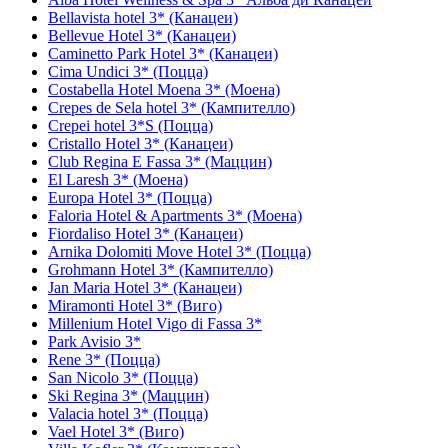
Bellavista hotel 3* (Канацеи)
Bellevue Hotel 3* (Канацеи)
Caminetto Park Hotel 3* (Канацеи)
Cima Undici 3* (Поцца)
Costabella Hotel Moena 3* (Моена)
Crepes de Sela hotel 3* (Кампителло)
Crepei hotel 3*S (Поцца)
Cristallo Hotel 3* (Канацеи)
Club Regina E Fassa 3* (Маццин)
El Laresh 3* (Моена)
Europa Hotel 3* (Поцца)
Faloria Hotel & Apartments 3* (Моена)
Fiordaliso Hotel 3* (Канацеи)
Arnika Dolomiti Move Hotel 3* (Поцца)
Grohmann Hotel 3* (Кампителло)
Jan Maria Hotel 3* (Канацеи)
Miramonti Hotel 3* (Виго)
Millenium Hotel Vigo di Fassa 3*
Park Avisio 3*
Rene 3* (Поцца)
San Nicolo 3* (Поцца)
Ski Regina 3* (Маццин)
Valacia hotel 3* (Поцца)
Vael Hotel 3* (Виго)