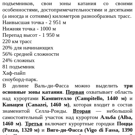
подъемников, свои зоны катания со своими
особенностями, достопримечательностями и десятками
(а иногда и сотнями) километров разнообразных трасс.
Наивысшая точка - 2 951 м
Нижняя точка - 1000 м
Перепад высот - 1 950 м
220 км трасс
20% для начинающих
56% средней сложности
24% сложных
81 подъемник
Хаф-пайп
сноуборд-парк.
В долине Валь-ди-Фасса можно выделить
три
основные зоны катания
.
Первая
охватывает область
над курортами
Кампителло (Campitello, 1440 м)
и
Канацеи (Canazei, 1460 м)
, которая входит в состав
знаменитой Селла-Ронды.
Вторая
— небольшой
самостоятельный участок над курортом
Альба (Alba,
1460 м)
.
Третья
включает курортные городки
Поцца
(Pozza, 1320 м)
и
Виго-ди-Фасса (Vigo di Fassa, 1390