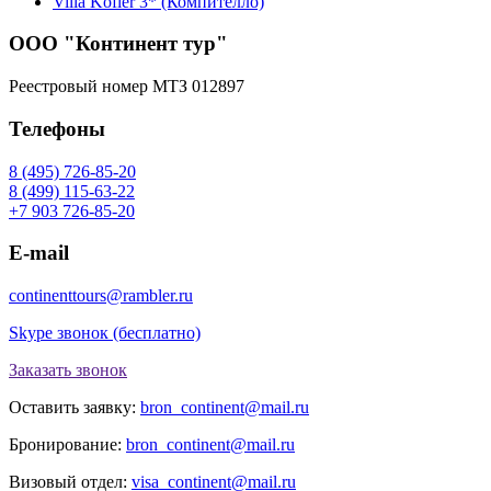
Villa Kofler 3* (Компителло)
ООО "Континент тур"
Реестровый номер МТЗ 012897
Телефоны
8 (495) 726-85-20
8 (499) 115-63-22
+7 903 726-85-20
E-mail
continenttours@rambler.ru
Skype звонок (бесплатно)
Заказать звонок
Оставить заявку:
bron_continent@mail.ru
Бронирование:
bron_continent@mail.ru
Визовый отдел:
visa_continent@mail.ru