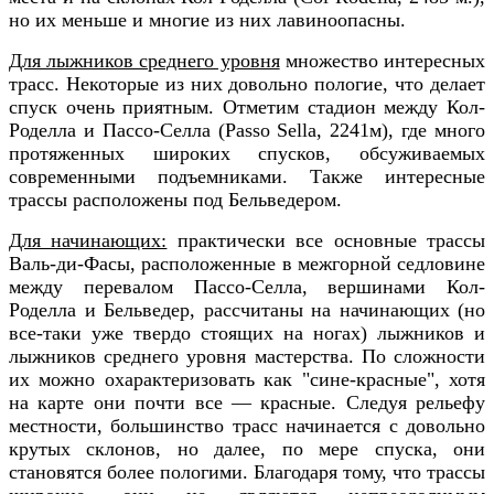
но их меньше и многие из них лавиноопасны.
Для лыжников среднего уровня
множество интересных
трасс. Некоторые из них довольно пологие, что делает
спуск очень приятным. Отметим стадион между Кол-
Роделла и Пассо-Селла (Passo Sella, 2241м), где много
протяженных широких спусков, обсуживаемых
современными подъемниками. Также интересные
трассы расположены под Бельведером.
Для начинающих:
практически все основные трассы
Валь-ди-Фасы, расположенные в межгорной седловине
между перевалом Пассо-Селла, вершинами Кол-
Роделла и Бельведер, рассчитаны на начинающих (но
все-таки уже твердо стоящих на ногах) лыжников и
лыжников среднего уровня мастерства. По сложности
их можно охарактеризовать как "сине-красные", хотя
на карте они почти все — красные. Следуя рельефу
местности, большинство трасс начинается с довольно
крутых склонов, но далее, по мере спуска, они
становятся более пологими. Благодаря тому, что трассы