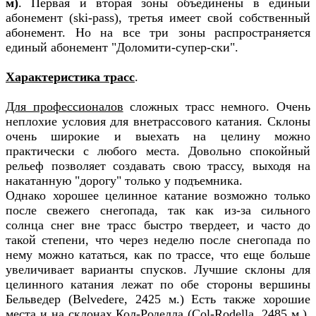
м)
. Первая и вторая зоны объединены в единый
абонемент (ski-pass), третья имеет свой собственный
абонемент. Но на все три зоны распространяется
единый абонемент "Доломити-супер-ски".
Характеристика трасс
.
Для профессионалов
сложных трасс немного. Очень
неплохие условия для внетрассового катания. Склоны
очень широкие и выехать на целину можно
практически с любого места. Довольно спокойный
рельеф позволяет создавать свою трассу, выходя на
накатанную "дорогу" только у подъемника.
Однако хорошее целинное катание возможно только
после свежего снегопада, так как из-за сильного
солнца снег вне трасс быстро твердеет, и часто до
такой степени, что через неделю после снегопада по
нему можно кататься, как по трассе, что еще больше
увеличивает варианты спусков. Лучшие склоны для
целинного катания лежат по обе стороны вершины
Бельведер (Belvedere, 2425 м.) Есть также хорошие
места и на склонах Кол-Роделла (Col-Rodella, 2485 м.),