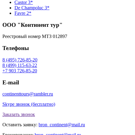
Castor 3*
De Champoluc 3*
Favre 2*
ООО "Континент тур"
Реестровый номер МТЗ 012897
Телефоны
8 (495) 726-85-20
8 (499) 115-63-22
+7 903 726-85-20
E-mail
continenttours@rambler.ru
Skype звонок (бесплатно)
Заказать звонок
Оставить заявку:
bron_continent@mail.ru
Бронирование:
bron_continent@mail.ru