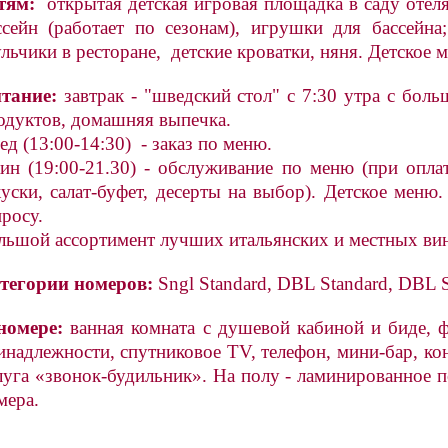
тям:
открытая детская игровая площадка в саду отеля
ссейн (работает по сезонам), игрушки для бассейна
ульчики в ресторане, детские кроватки, няня. Детское 
тание:
завтрак - "шведский стол" с 7:30 утра с бол
одуктов, домашняя выпечка.
ед (13:00-14:30) - заказ по меню.
ин (19:00-21.30) - обслуживание по меню (при опл
куски, салат-буфет, десерты на выбор). Детское меню
просу.
льшой ассортимент лучших итальянских и местных вин
тегории номеров:
Sngl Standard, DBL Standard, DBL Su
номере:
ванная комната с душевой кабиной и биде, ф
инадлежности, спутниковое TV, телефон, мини-бар, кон
луга «звонок-будильник». На полу - ламинированное п
мера.