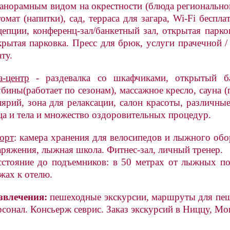
панорамным видом на окрестности (блюда региональн
томат (напитки), сад, терраса для загара, Wi-Fi бесп
цепции, конференц-зал/банкетный зал, открытая парко
крытая парковка. Пресс для брюк, услуги прачечной /
ту.
a-центр
- раздевалка со шкафчиками, открытый ба
убины(работает по сезонам), массажное кресло, сауна
лярий, зона для релаксации, салон красоты, различн
ца и тела и множество оздоровительных процедур.
орт
: камера хранения для велосипедов и лыжного об
аряжения, лыжная школа. Фитнес-зал, личный тренер.
сстояние до подъемников: в 50 метрах от лыжных по
жах к отелю.
звлечения:
пешеходные экскурсии, маршруты для пеш
рсонал. Консьерж севрис. Заказ экскурсий в Ниццу, Мон