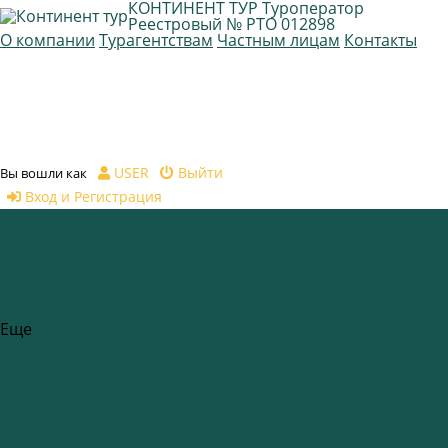
КОНТИНЕНТ ТУР
Туроператор
Реестровый № РТО 012898
О компании
Турагентствам
Частным лицам
Контакты
USER
Выйти
Вы вошли как
Вход и Регистрация
Туры по запросу
Страны
Авиабилеты
Ж/д билеты
Автобусные билеты
Страховки
Заказ трансфера
Еще
Бронирование по запросу
Авиабилеты (сложные маршруты)
Ж/д билеты (сложные маршруты)
Автобусные билеты
Подбор маршрутов разными видами транспорта
Визовые формальности
Визы - цены - оформление