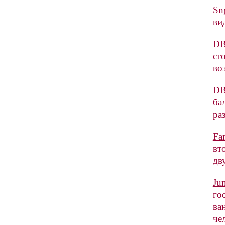
Sn
ви
DB
ст
во
DB
ба
ра
Fa
вт
дв
Ju
го
ва
че