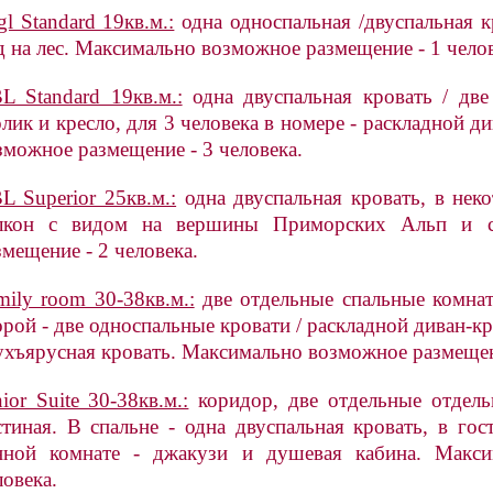
gl Standard 19кв.м.:
одна односпальная /двуспальная к
д на лес. Максимально возможное размещение - 1 челов
L Standard 19кв.м.:
одна двуспальная кровать / две
олик и кресло, для 3 человека в номере - раскладной д
зможное размещение - 3 человека.
L Superior 25кв.м.:
одна двуспальная кровать, в нек
лкон с видом на вершины Приморских Альп и с
змещение - 2 человека.
mily room 30-38кв.м.:
две отдельные спальные комнат
орой - две односпальные кровати / раскладной диван-кр
ухъярусная кровать. Максимально возможное размещени
nior Suite 30-38кв.м.:
коридор, две отдельные отдель
стиная. В спальне - одна двуспальная кровать, в гос
нной комнате - джакузи и душевая кабина. Макс
ловека.