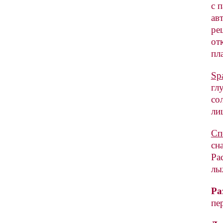
с 
ав
ре
от
пла
Sp
гл
со
ли
Сп
сн
Ра
лы
Ра
пе