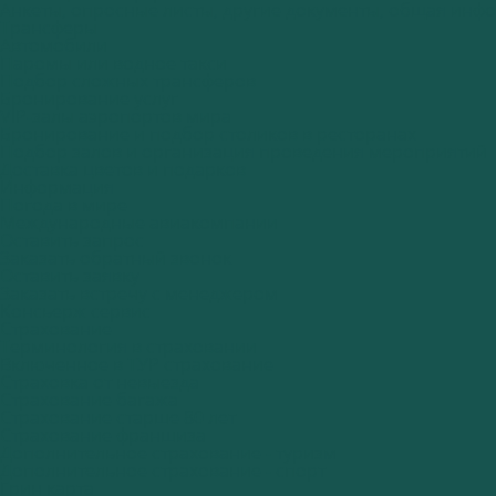
Анкеты, опросные листы, другие документы, общая инф
Трансферы
Автомобили
Паромы или водное такси
Подбор сложных трансферов
Бронирование услуг
VIP-залы аэропортов мира
Бронирование и подбор столиков в ресторанах
Подбор залов и организация проведения мероприятий
Доставка цветов и подарков
Информация
Погода в мире
Международные авиакомпании
Оставить запрос
Заказать обратный звонок
Оставить заявку
Заказать встречу с менеджером
Консьерж сервис
Страхование
Терминология в страховании
Включенное в ТУР страхование
Страховка от невыезда
Страхование багажа
Страхование старше 80 лет
Страхование франшиза
Дополнительное страхование - туризм
Дополнительное страхование - спорт
Грин карта