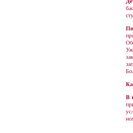
Де
ба
ст
Пи
пр
Об
Уж
за
за
Бо
Ка
В 
пр
ус
но