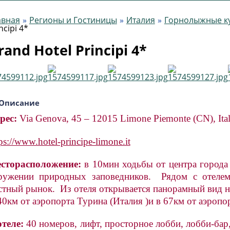
авная
Регионы и Гостиницы
Италия
Горнолыжные к
ncipi 4*
rand Hotel Principi 4*
Описание
рес:
Via Genova, 45 – 12015 Limone Piemonte (CN), Ita
ps://www.hotel-principe-limone.it
сторасположение:
в 10мин ходьбы от центра города
ружении природных заповедников. Рядом с отелем 
стный рынок. Из отеля открывается панорамный вид 
40км от аэропорта Турина (Италия )и в 67км от аэроп
отеле:
40 номеров, лифт, просторное лобби, лобби-бар,