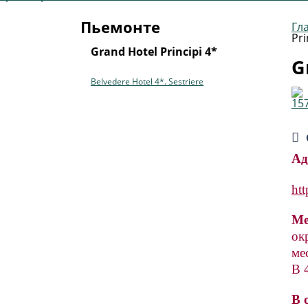
Пьемонте
Гл
Pri
Grand Hotel Principi 4*
G
Belvedere Hotel 4*. Sestriere
Ад
htt
Ме
ок
ме
В 
В 