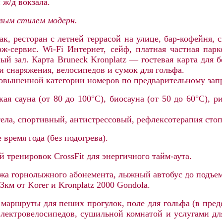
 ж/д вокзала.
овым стилем модерн.
рак, ресторан с летней террасой на улице, бар-кофейня
ж-сервис. Wi-Fi Интернет, сейф, платная частная парко
ный зал. Карта Bruneck Kronplatz — гостевая карта для
снаряжения, велосипедов и сумок для гольфа.
вышенной категории номеров по предварительному запро
кая сауна (от 80 до 100°C), биосауна (от 50 до 60°C), р
тела, спортивный, антистрессовый, рефлексотерапия сто
время года (без подогрева).
 тренировок CrossFit для энергичного тайм-аута.
ажа горнолыжного абонемента,
лыжный автобус до подъе
3.3км от
Korer и Kronplatz 2000 Gondola.
 маршруты для пеших прогулок, поле для гольфа (в пред
электровелосипедов, сушильной комнатой и услугами дл