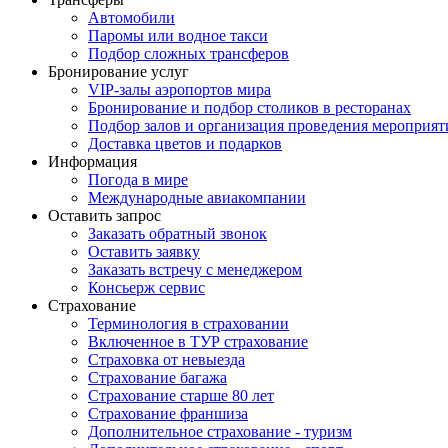
Автомобили
Паромы или водное такси
Подбор сложных трансферов
Бронирование услуг
VIP-залы аэропортов мира
Бронирование и подбор столиков в ресторанах
Подбор залов и организация проведения мероприят
Доставка цветов и подарков
Информация
Погода в мире
Международные авиакомпании
Оставить запрос
Заказать обратный звонок
Оставить заявку
Заказать встречу с менеджером
Консьерж сервис
Страхование
Терминология в страховании
Включенное в ТУР страхование
Страховка от невыезда
Страхование багажа
Страхование старше 80 лет
Страхование франшиза
Дополнительное страхование - туризм