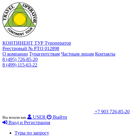
КОНТИНЕНТ ТУР
Туроператор
Реестровый № РТО 012898
О компании
Турагентствам
Частным лицам
Контакты
8 (495) 726-85-20
8 (499) 115-63-22
+7 903 726-85-20
USER
Выйти
Вы вошли как
Вход и Регистрация
Туры по запросу