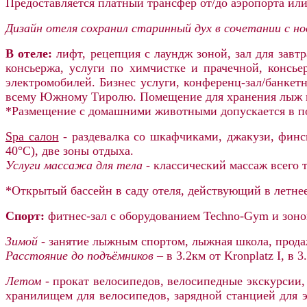
Предоставляется платный трансфер от/до аэропорта или
Дизайн отеля сохранил старинный дух в сочетании с н
В отеле:
лифт, рецепция с лаундж зоной, зал для завт
консьержа, услуги по химчистке и прачечной, консьер
электромобилей. Бизнес услуги, конференц-зал/банкет
всему Южному Тиролю. Помещение для хранения лыж и 
*Размещение с домашними животными допускается в по
Spa салон
-
раздевалка со шкафчиками
, джакузи, финс
40°C), две зоны отдыха.
Услуги массажа для тела
- классический массаж всего 
*Открытый бассейн в саду отеля, действующий в летнее 
Спорт:
фитнес-зал
с оборудованием Techno-Gym и зоной
Зимой
- занятие лыжным спортом, лыжная школа, прод
Расстояние до подъёмников
– в 3.2км от
Kronplatz I, в 
Летом
- прокат велосипедов, велосипедные экскурсии,
хранилищем для велосипедов, зарядной станцией для 