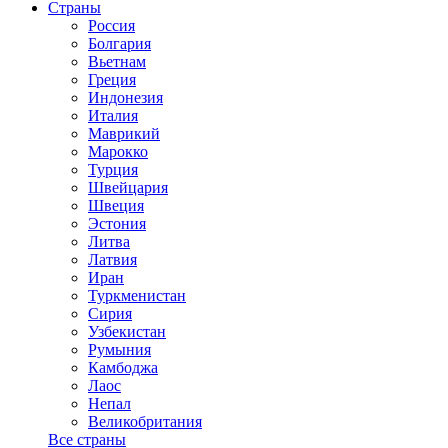
Страны
Россия
Болгария
Вьетнам
Греция
Индонезия
Италия
Маврикий
Марокко
Турция
Швейцария
Швеция
Эстония
Литва
Латвия
Иран
Туркменистан
Сирия
Узбекистан
Румыния
Камбоджа
Лаос
Непал
Великобритания
Все страны