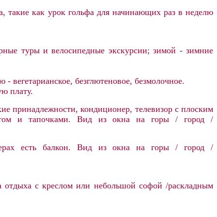
ва, такие как урок гольфа для начинающих раз в неделю
орные туры и велосипедные экскурсии; зимой - зимние
.
ю - вегетарианское, безглютеновое, безмолочное.
ую плату.
ские принадлежности, кондиционер, телевизор с плоским
латом и тапочками. Вид из окна на горы / город /
рах есть балкон. Вид из окна на горы / город /
на отдыха с креслом или небольшой софой /раскладным