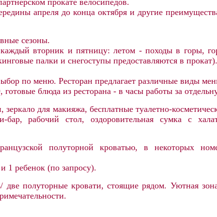
партнерском прокате велосипедов.
 середины апреля до конца октября и другие преимущест
вные сезоны.
 каждый вторник и пятницу: летом - походы в горы, г
кинговые палки и снегоступы предоставляются в прокат)
– выбор по меню. Ресторан предлагает различные виды мен
, готовые блюда из ресторана - в часы работы за отдельн
н, зеркало для макияжа, бесплатные туалетно-косметиче
и-бар, рабочий стол, оздоровительная сумка с ха
анцузской полуторной кроватью, в некоторых номе
и 1 ребенок (по запросу).
ь/ две полуторные кровати, стоящие рядом. Уютная зо
примечательности.