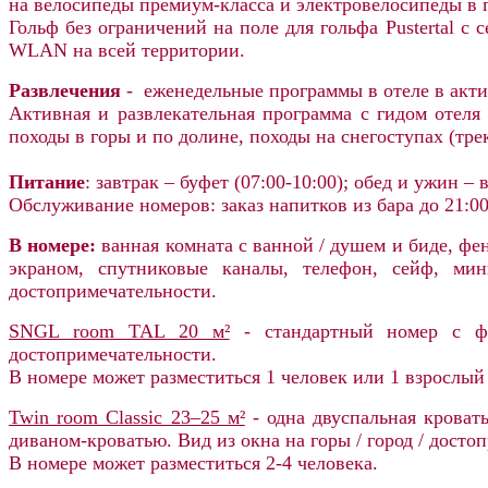
на велосипеды премиум-класса и электровелосипеды в 
Гольф без ограничений на поле для гольфа Pustertal с
WLAN на всей территории.
Развлечения
- еженедельные программы в отеле в акти
Активная и развлекательная программа с гидом отеля
походы в горы и по долине, походы на снегоступах (т
ре
Питание
: завтрак – буфет (07:00-10:00); обед и ужин 
Обслуживание номеров: заказ напитков из бара до 21:00
В номере:
ванная комната с ванной / душем и биде, фе
экраном, спутниковые каналы, телефон, сейф, мин
достопримечательности.
SNGL room TAL 20 м²
- стандартный номер c фр
достопримечательности.
В номере может разместиться 1 человек или 1 взрослый 
Twin room Classic 23–25 м²
- одна двуспальная кроват
диваном-кроватью. Вид из окна на горы / город / досто
В номере может разместиться 2-4 человека.