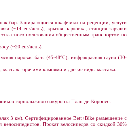
, снэк-бар. Запирающиеся шкафчики на рецепции, услуги
вка (~14 eur/день), крытая парковка, станция зарядки
 бесплатного пользования общественным транспортом по
су (~20 eur/день).
имская паровая баня (45-48°C), инфракрасная сауна (30-
п, массаж горячими камнями и дрегие виды массажа.
мников горнолыжного икурорта План-де-Коронес
.
елах 3 км).
Сертифицированное Bett+Bike размещение с
я велосипедистов. Прокат велосипедов со скидкой 30%