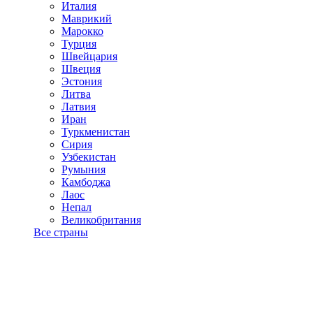
Италия
Маврикий
Марокко
Турция
Швейцария
Швеция
Эстония
Литва
Латвия
Иран
Туркменистан
Сирия
Узбекистан
Румыния
Камбоджа
Лаос
Непал
Великобритания
Все страны