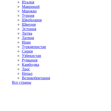
Италия
Маврикий
Марокко
Турция
Швейцария
Швеция
Эстония
Литва
Латвия
Иран
Туркменистан
Сирия
Узбекистан
Румыния
Камбоджа
Лаос
Непал
Великобритания
Все страны