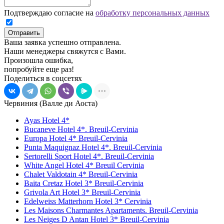
Подтверждаю согласие на
обработку персональных данных
Отправить
Ваша заявка успешно отправлена.
Наши менеджеры свяжутся с Вами.
Произошла ошибка,
попробуйте еще раз!
Поделиться в соцсетях
Червиния (Валле ди Аоста)
Ayas Hotel 4*
Bucaneve Hotel 4*. Breuil-Cervinia
Europa Hotel 4* Breuil-Cervinia
Punta Maquignaz Hotel 4*. Breuil-Cervinia
Sertorelli Sport Hotel 4*. Breuil-Cervinia
White Angel Hotel 4* Breuil Cervinia
Chalet Valdotain 4* Breuil-Cervinia
Baita Cretaz Hotel 3* Breuil-Cervinia
Grivola Art Hotel 3* Breuil-Cervinia
Edelweiss Matterhorn Hotel 3* Cervinia
Les Maisons Charmantes Apartaments. Breuil-Cervinia
Les Neiges D Antan Hotel 3* Breuil-Cervinia