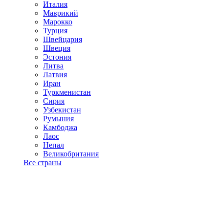
Италия
Маврикий
Марокко
Турция
Швейцария
Швеция
Эстония
Литва
Латвия
Иран
Туркменистан
Сирия
Узбекистан
Румыния
Камбоджа
Лаос
Непал
Великобритания
Все страны