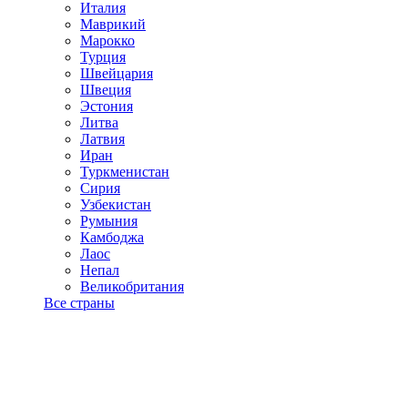
Италия
Маврикий
Марокко
Турция
Швейцария
Швеция
Эстония
Литва
Латвия
Иран
Туркменистан
Сирия
Узбекистан
Румыния
Камбоджа
Лаос
Непал
Великобритания
Все страны