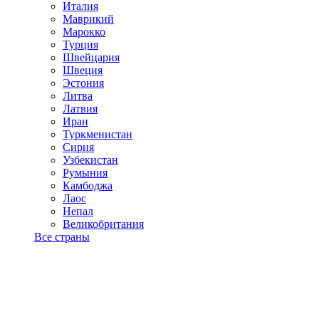
Италия
Маврикий
Марокко
Турция
Швейцария
Швеция
Эстония
Литва
Латвия
Иран
Туркменистан
Сирия
Узбекистан
Румыния
Камбоджа
Лаос
Непал
Великобритания
Все страны