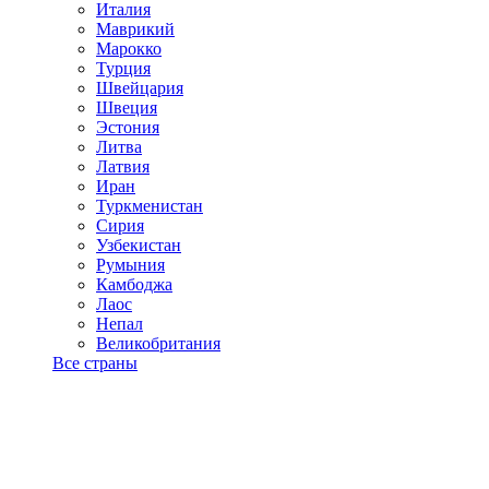
Италия
Маврикий
Марокко
Турция
Швейцария
Швеция
Эстония
Литва
Латвия
Иран
Туркменистан
Сирия
Узбекистан
Румыния
Камбоджа
Лаос
Непал
Великобритания
Все страны