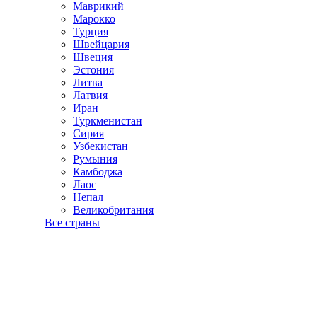
Маврикий
Марокко
Турция
Швейцария
Швеция
Эстония
Литва
Латвия
Иран
Туркменистан
Сирия
Узбекистан
Румыния
Камбоджа
Лаос
Непал
Великобритания
Все страны