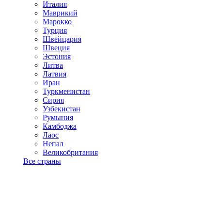
Италия
Маврикий
Марокко
Турция
Швейцария
Швеция
Эстония
Литва
Латвия
Иран
Туркменистан
Сирия
Узбекистан
Румыния
Камбоджа
Лаос
Непал
Великобритания
Все страны