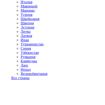
Италия
Маврикий
Марокко
Турция
Швейцария
Швеция
Эстония
Литва
Латвия
Иран
Туркменистан
Сирия
Узбекистан
Румыния
Камбоджа
Лаос
Непал
Великобритания
Все страны