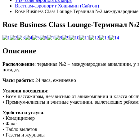
VIP-залы аэропортов мира
Вьетнам-аэропорт г.Хошимин (Сайгон)
Rose Business Class Lounge-Терминал №2-международны
Rose Business Class Lounge-Терминал 
Описание
Расположение
: терминал №2 – международные авиалинии, у в
посадку.
Часы работы
: 24 часа, ежедневно
Условия посещения
:
• Всем пассажирам, независимо от авиакомпании и класса обсл
• Премиум-клиенты и элитные участники, вылетающих рейсам
Удобства и услуги
:
• Кондиционер
• Факс
• Табло вылетов
• Газеты и журналы