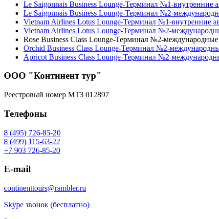
Le Saigonnais Business Lounge-Терминал №1-внутренние 
Le Saigonnais Business Lounge-Терминал №2-международ
Vietnam Airlines Lotus Lounge-Терминал №1-внутренние 
Vietnam Airlines Lotus Lounge-Терминал №2-международ
Rose Business Class Lounge-Терминал №2-международны
Orchid Business Class Lounge-Терминал №2-международн
Apricot Business Class Lounge-Терминал №2-международ
ООО "Континент тур"
Реестровый номер МТЗ 012897
Телефоны
8 (495) 726-85-20
8 (499) 115-63-22
+7 903 726-85-20
E-mail
continenttours@rambler.ru
Skype звонок (бесплатно)